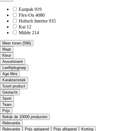
Eastpak
919
Flex-On
4080
Hubsch Interior
935
Kai
12
Mühle
214
Meer tonen
(596)
Maat
Kleur
Assortiment
Leeftijdsgroep
Age Mini
Karakteristiek
Soort product
Geslacht
Sport
Team
Prijs
Bekijk de 10000 producten
Relevantie
Relevantie
Prijs oplopend
Prijs aflopend
Korting