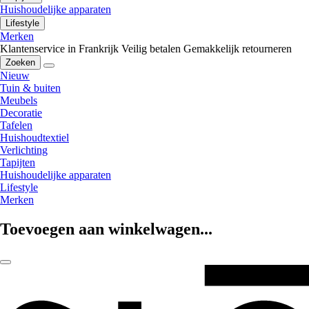
Huishoudelijke apparaten
Lifestyle
Merken
Klantenservice in Frankrijk
Veilig betalen
Gemakkelijk retourneren
Zoeken
Nieuw
Tuin & buiten
Meubels
Decoratie
Tafelen
Huishoudtextiel
Verlichting
Tapijten
Huishoudelijke apparaten
Lifestyle
Merken
Toevoegen aan winkelwagen...