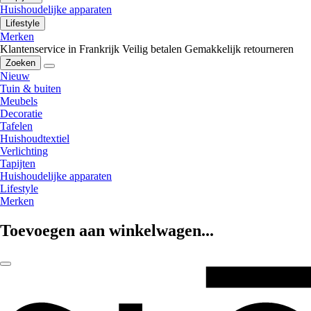
Huishoudelijke apparaten
Lifestyle
Merken
Klantenservice in Frankrijk
Veilig betalen
Gemakkelijk retourneren
Zoeken
Nieuw
Tuin & buiten
Meubels
Decoratie
Tafelen
Huishoudtextiel
Verlichting
Tapijten
Huishoudelijke apparaten
Lifestyle
Merken
Toevoegen aan winkelwagen...