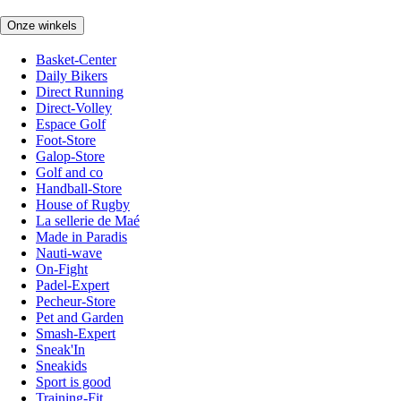
Onze winkels
Basket-Center
Daily Bikers
Direct Running
Direct-Volley
Espace Golf
Foot-Store
Galop-Store
Golf and co
Handball-Store
House of Rugby
La sellerie de Maé
Made in Paradis
Nauti-wave
On-Fight
Padel-Expert
Pecheur-Store
Pet and Garden
Smash-Expert
Sneak'In
Sneakids
Sport is good
Training-Fit