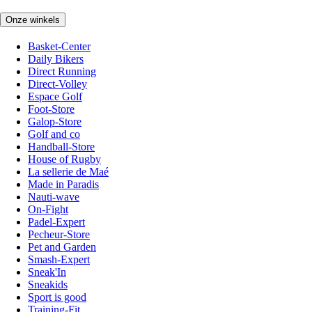
Onze winkels
Basket-Center
Daily Bikers
Direct Running
Direct-Volley
Espace Golf
Foot-Store
Galop-Store
Golf and co
Handball-Store
House of Rugby
La sellerie de Maé
Made in Paradis
Nauti-wave
On-Fight
Padel-Expert
Pecheur-Store
Pet and Garden
Smash-Expert
Sneak'In
Sneakids
Sport is good
Training-Fit