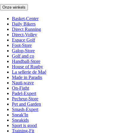
Onze winkels
Basket-Center
Daily Bikers
Direct Running
Direct-Volley
Espace Golf
Foot-Store
Galop-Store
Golf and co
Handball-Store
House of Rugby
La sellerie de Maé
Made in Paradis
Nauti-wave
On-Fight
Padel-Expert
Pecheur-Store
Pet and Garden
Smash-Expert
Sneak'In
Sneakids
Sport is good
Training-Fit