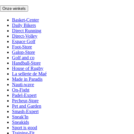
Onze winkels
Basket-Center
Daily Bikers
Direct Running
Direct-Volley
Espace Golf
Foot-Store
Galop-Store
Golf and co
Handball-Store
House of Rugby
La sellerie de Maé
Made in Paradis
Nauti-wave
On-Fight
Padel-Expert
Pecheur-Store
Pet and Garden
Smash-Expert
Sneak'In
Sneakids
Sport is good
Training-Fit