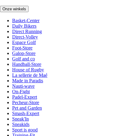
Onze winkels
Basket-Center
Daily Bikers
Direct Running
Direct-Volley
Espace Golf
Foot-Store
Galop-Store
Golf and co
Handball-Store
House of Rugby
La sellerie de Maé
Made in Paradis
Nauti-wave
On-Fight
Padel-Expert
Pecheur-Store
Pet and Garden
Smash-Expert
Sneak'In
Sneakids
Sport is good
Training-Fit