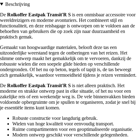
Beschrijving
De
Rolkoffer Eastpak Transit'R S
is een onmisbaar accessoire voor
wereldreizigers en moderne avonturiers. Het combineert stijl en
functionaliteit, en deze reisbagage is ontworpen om te voldoen aan de
behoeften van gebruikers die op zoek zijn naar duurzaamheid en
praktisch gemak.
Gemaakt van hoogwaardige materialen, belooft deze tas een
uitzonderlijke weerstand tegen de ontberingen van het reizen. Het
slimme ontwerp maakt het gemakkelijk om te vervoeren, dankzij de
robuuste wielen die een soepele glide bieden op verschillende
ondergronden. Of het nu op beton, tegels of tapijt is, de tas beweegt
zich gemakkelijk, waardoor vermoeidheid tijdens je reizen vermindert.
De
Rolkoffer Eastpak Transit'R S
is niet alleen praktisch. Het
moderne en strakke ontwerp past in elke situatie, of het nu voor een
zakelijke reis of een weekendje weg is. De vele binnenvakken bieden
voldoende opbergruimte om je spullen te organiseren, zodat je snel bij
je essentiële items kunt komen.
Robuste constructie voor langdurig gebruik.
Wielen van hoge kwaliteit voor eenvoudig transport.
Ruime compartimenten voor een geoptimaliseerde organisatie.
Modern ontwerp geschikt voor verschillende gelegenheden.