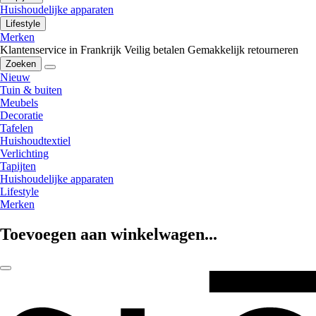
Huishoudelijke apparaten
Lifestyle
Merken
Klantenservice in Frankrijk
Veilig betalen
Gemakkelijk retourneren
Zoeken
Nieuw
Tuin & buiten
Meubels
Decoratie
Tafelen
Huishoudtextiel
Verlichting
Tapijten
Huishoudelijke apparaten
Lifestyle
Merken
Toevoegen aan winkelwagen...