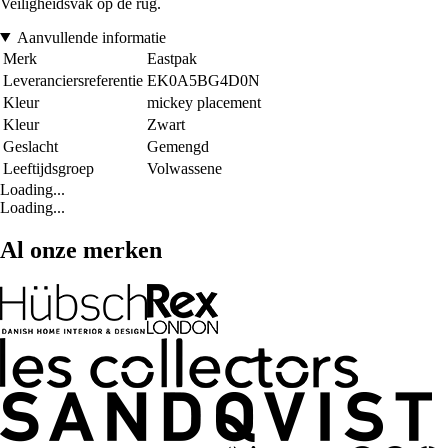
Veiligheidsvak op de rug.
Aanvullende informatie
Merk
Eastpak
Leveranciersreferentie
EK0A5BG4D0N
Kleur
mickey placement
Kleur
Zwart
Geslacht
Gemengd
Leeftijdsgroep
Volwassene
Loading...
Loading...
Al onze merken