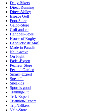
Daily Bikers
Direct Running
Direct-Volley
Espace Golf
Foot-Store
Galop-Store
Golf and co
Handball-Store
House of Rugby
La sellerie de Maé
Made in Paradis
Nauti-wave
On-Fight
Padel-Expert
Pecheur-Store
Pet and Garden
Smash-Expert
Sneak'In
Sneakids
Sport is good
Training-Fit
Trek-Expert
Triathlon-Expert
TripNBikers
Vélo-Store