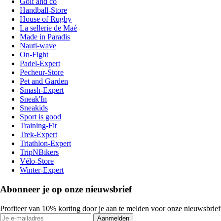
Golf and co
Handball-Store
House of Rugby
La sellerie de Maé
Made in Paradis
Nauti-wave
On-Fight
Padel-Expert
Pecheur-Store
Pet and Garden
Smash-Expert
Sneak'In
Sneakids
Sport is good
Training-Fit
Trek-Expert
Triathlon-Expert
TripNBikers
Vélo-Store
Winter-Expert
Abonneer je op onze nieuwsbrief
Profiteer van 10% korting door je aan te melden voor onze nieuwsbrief
Aanmelden