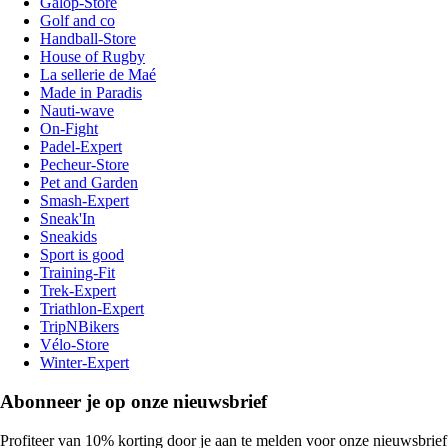
Galop-Store
Golf and co
Handball-Store
House of Rugby
La sellerie de Maé
Made in Paradis
Nauti-wave
On-Fight
Padel-Expert
Pecheur-Store
Pet and Garden
Smash-Expert
Sneak'In
Sneakids
Sport is good
Training-Fit
Trek-Expert
Triathlon-Expert
TripNBikers
Vélo-Store
Winter-Expert
Abonneer je op onze nieuwsbrief
Profiteer van 10% korting door je aan te melden voor onze nieuwsbrief