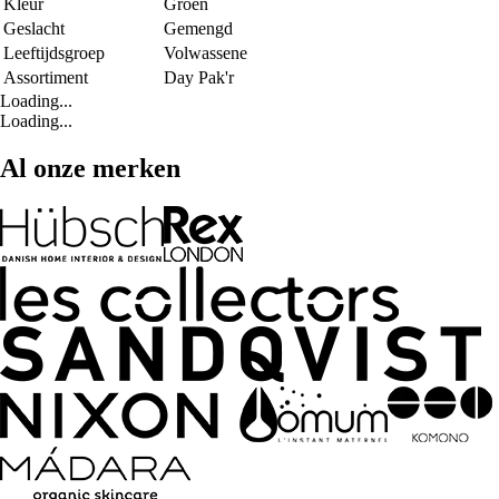
Kleur
Groen
Geslacht
Gemengd
Leeftijdsgroep
Volwassene
Assortiment
Day Pak'r
Loading...
Loading...
Al onze merken