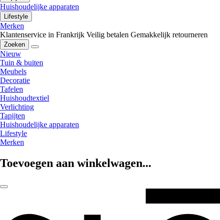
Huishoudelijke apparaten
Lifestyle
Merken
Klantenservice in Frankrijk
Veilig betalen
Gemakkelijk retourneren
Zoeken
Nieuw
Tuin & buiten
Meubels
Decoratie
Tafelen
Huishoudtextiel
Verlichting
Tapijten
Huishoudelijke apparaten
Lifestyle
Merken
Toevoegen aan winkelwagen...