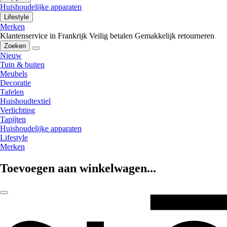
Huishoudelijke apparaten
Lifestyle
Merken
Klantenservice in Frankrijk
Veilig betalen
Gemakkelijk retourneren
Zoeken
Nieuw
Tuin & buiten
Meubels
Decoratie
Tafelen
Huishoudtextiel
Verlichting
Tapijten
Huishoudelijke apparaten
Lifestyle
Merken
Toevoegen aan winkelwagen...