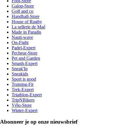
Foot-Store
Galop-Store
Golf and co
Handball-Store
House of Rugby
La sellerie de Maé
Made in Paradis
Nauti-wave
On-Fight
Padel-Expert
Pecheur-Store
Pet and Garden
Smash-Expert
Sneak'In
Sneakids
Sport is good
Training-Fit
Trek-Expert
Triathlon-Expert
TripNBikers
Vélo-Store
Winter-Expert
Abonneer je op onze nieuwsbrief