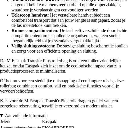
en gemakkelijke manoeuvreerbaarheid op alle oppervlakken,
waardoor je verplaatsingen eenvoudiger worden.
Telescoop handvat:
Het verstelbare handvat biedt een
comfortabel transport dat aan jouw lengte is aangepast, zodat je
de tas moeiteloos kunt trekken.
Ruime compartimenten:
De tas heeft verschillende doordachte
compartimenten om je spullen te organiseren, wat een snelle
toegankelijkheid tot je essentials vergemakkelijkt.
Veilig sluitingssysteem:
De stevige sluiting beschermt je spullen
en zorgt voor een efficiënte opening en sluiting.
De M Eastpak Transit'r Plus rollerbag is ook een milieuvriendelijke
keuze, omdat Eastpak zich inzet om de ecologische impact van zijn
productieprocessen te minimaliseren.
Of het nu voor een stedelijke ontsnapping of een langere reis is, deze
rollerbag combineert comfort, stijl en praktische functies voor al je
vervoersbehoeften.
Kies voor de M Eastpak Transit'r Plus rollerbag en geniet van een
zorgeloze reiservaring, terwijl je er verzorgd en modern uitziet.
Aanvullende informatie
Merk
Eastpak
Leveranciersreferentie
EK0A5BOEB0B