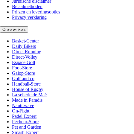
Juridische disclaimer
Betaalmethoden
Prijzen en leveringsopties
Privacy verklaring
Onze winkels
Basket-Center
Daily Bikers
Direct Running
Direct-Volley
Espace Golf
Foot-Store
Galop-Store
Golf and co
Handball-Store
House of Rugby
La sellerie de Maé
Made in Paradis
Nauti-wave
On-Fight
Padel-Expert
Pecheur-Store
Pet and Garden
Smash-Expert