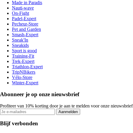
Made in Paradis
Nauti-wave
On-Fight
Padel-Expert
Pecheur-Store
Pet and Garden
Smash-Expert
Sneak'In
Sneakids
Sport is good
Training-Fit
Trek-Expert
Triathlon-Expert
TripNBikers
Vélo-Store
Winter-Expert
Abonneer je op onze nieuwsbrief
Profiteer van 10% korting door je aan te melden voor onze nieuwsbrief
Aanmelden
Blijf verbonden