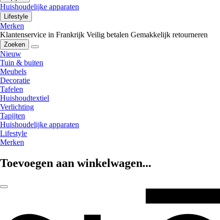
Huishoudelijke apparaten
Lifestyle
Merken
Klantenservice in Frankrijk
Veilig betalen
Gemakkelijk retourneren
Zoeken
Nieuw
Tuin & buiten
Meubels
Decoratie
Tafelen
Huishoudtextiel
Verlichting
Tapijten
Huishoudelijke apparaten
Lifestyle
Merken
Toevoegen aan winkelwagen...