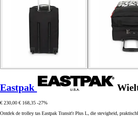
Eastpak
Wielt
€ 230,00
€ 168,35
-27%
Ontdek de trolley tas Eastpak Transit'r Plus L, die stevigheid, praktisc