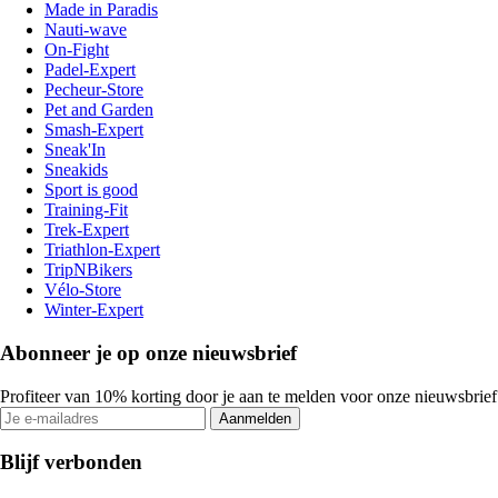
Made in Paradis
Nauti-wave
On-Fight
Padel-Expert
Pecheur-Store
Pet and Garden
Smash-Expert
Sneak'In
Sneakids
Sport is good
Training-Fit
Trek-Expert
Triathlon-Expert
TripNBikers
Vélo-Store
Winter-Expert
Abonneer je op onze nieuwsbrief
Profiteer van 10% korting door je aan te melden voor onze nieuwsbrief
Aanmelden
Blijf verbonden