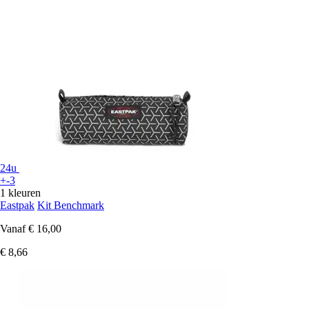
24u
+-3
1 kleuren
Eastpak
Kit Benchmark
Vanaf
€ 16,00
€ 8,66