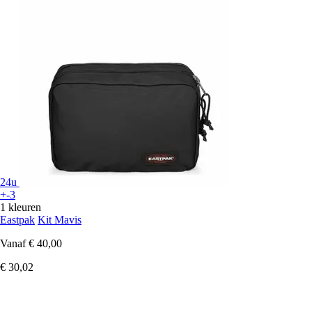
24u
+-3
1 kleuren
Eastpak
Kit Mavis
Vanaf
€ 40,00
€ 30,02