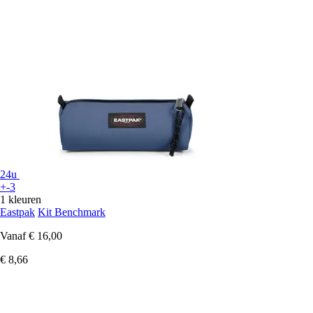
24u
+-3
1 kleuren
Eastpak
Kit Benchmark
Vanaf
€ 16,00
€ 8,66