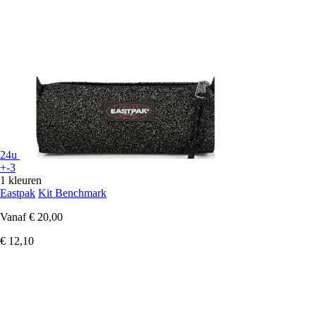
24u
+-3
1 kleuren
Eastpak
Kit Benchmark
Vanaf
€ 20,00
€ 12,10