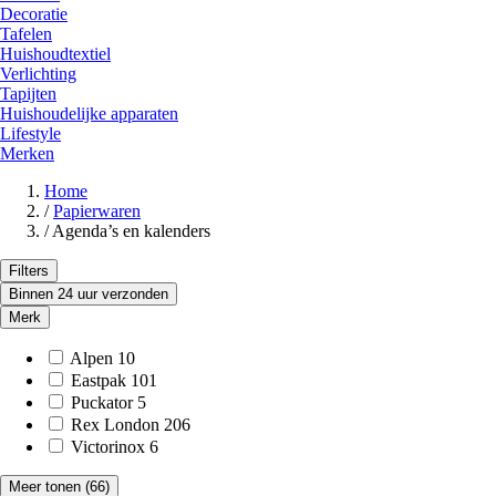
Decoratie
Tafelen
Huishoudtextiel
Verlichting
Tapijten
Huishoudelijke apparaten
Lifestyle
Merken
Home
/
Papierwaren
/
Agenda’s en kalenders
Filters
Binnen 24 uur verzonden
Merk
Alpen
10
Eastpak
101
Puckator
5
Rex London
206
Victorinox
6
Meer tonen
(66)