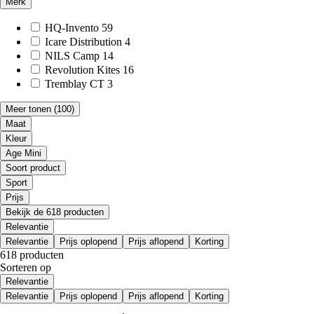
Merk
HQ-Invento
59
Icare Distribution
4
NILS Camp
14
Revolution Kites
16
Tremblay CT
3
Meer tonen
(100)
Maat
Kleur
Age Mini
Soort product
Sport
Prijs
Bekijk de 618 producten
Relevantie
Relevantie
Prijs oplopend
Prijs aflopend
Korting
618 producten
Sorteren op
Relevantie
Relevantie
Prijs oplopend
Prijs aflopend
Korting