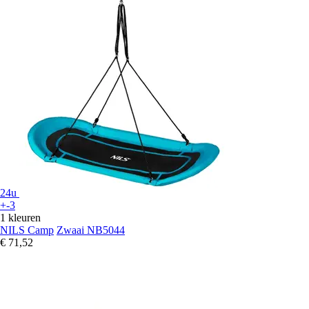
24u
+-3
1 kleuren
NILS Camp
Zwaai NB5044
€ 71,52