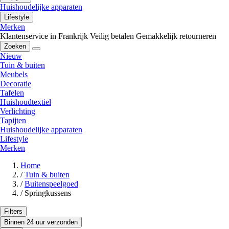
Huishoudelijke apparaten
Lifestyle
Merken
Klantenservice in Frankrijk
Veilig betalen
Gemakkelijk retourneren
Zoeken
Nieuw
Tuin & buiten
Meubels
Decoratie
Tafelen
Huishoudtextiel
Verlichting
Tapijten
Huishoudelijke apparaten
Lifestyle
Merken
Home
/
Tuin & buiten
/
Buitenspeelgoed
/
Springkussens
Filters
Binnen 24 uur verzonden