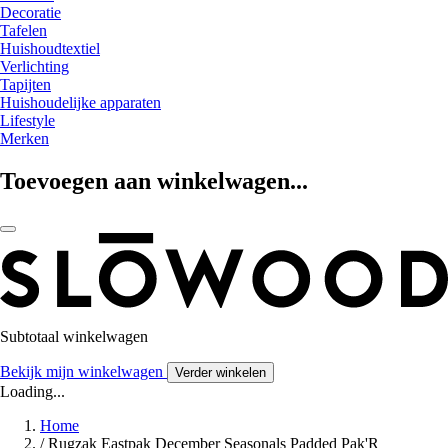
Decoratie
Tafelen
Huishoudtextiel
Verlichting
Tapijten
Huishoudelijke apparaten
Lifestyle
Merken
Toevoegen aan winkelwagen...
Subtotaal winkelwagen
Bekijk mijn winkelwagen
Verder winkelen
Loading...
Home
/
Rugzak Eastpak December Seasonals Padded Pak'R