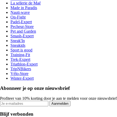
La sellerie de Maé
Made in Paradis
Nauti-wave
On-Fight
Padel-Expert
Pecheur-Store
Pet and Garden
Smash-Expert
Sneak'In
Sneakids
Sport is good
Training-Fit
Trek-Expert
Triathlon-Expert
TripNBikers
Vélo-Store
Winter-Expert
Abonneer je op onze nieuwsbrief
Profiteer van 10% korting door je aan te melden voor onze nieuwsbrief
Aanmelden
Blijf verbonden