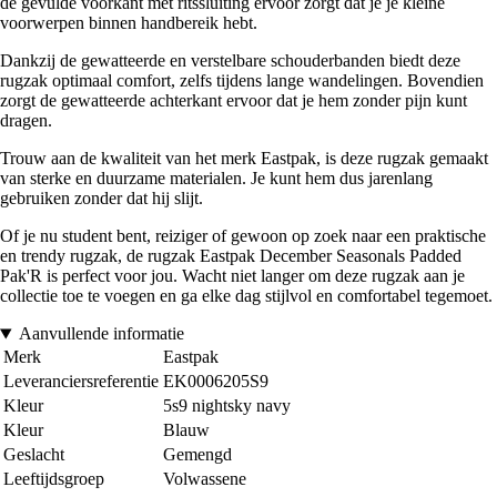
de gevulde voorkant met ritssluiting ervoor zorgt dat je je kleine
voorwerpen binnen handbereik hebt.
Dankzij de gewatteerde en verstelbare schouderbanden biedt deze
rugzak optimaal comfort, zelfs tijdens lange wandelingen. Bovendien
zorgt de gewatteerde achterkant ervoor dat je hem zonder pijn kunt
dragen.
Trouw aan de kwaliteit van het merk Eastpak, is deze rugzak gemaakt
van sterke en duurzame materialen. Je kunt hem dus jarenlang
gebruiken zonder dat hij slijt.
Of je nu student bent, reiziger of gewoon op zoek naar een praktische
en trendy rugzak, de rugzak Eastpak December Seasonals Padded
Pak'R is perfect voor jou. Wacht niet langer om deze rugzak aan je
collectie toe te voegen en ga elke dag stijlvol en comfortabel tegemoet.
Aanvullende informatie
Merk
Eastpak
Leveranciersreferentie
EK0006205S9
Kleur
5s9 nightsky navy
Kleur
Blauw
Geslacht
Gemengd
Leeftijdsgroep
Volwassene