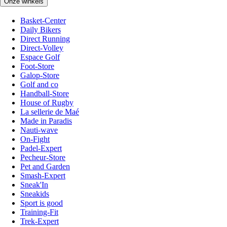
Onze winkels
Basket-Center
Daily Bikers
Direct Running
Direct-Volley
Espace Golf
Foot-Store
Galop-Store
Golf and co
Handball-Store
House of Rugby
La sellerie de Maé
Made in Paradis
Nauti-wave
On-Fight
Padel-Expert
Pecheur-Store
Pet and Garden
Smash-Expert
Sneak'In
Sneakids
Sport is good
Training-Fit
Trek-Expert