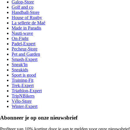
Galop-Store
Golf and co
Handball-Store
House of Rugby
La sellerie de Maé
Made in Paradis
Nauti-wave
On-Fight
Padel-Expert
Pecheur-Store
Pet and Garden
Smash-Expert
Sneak'In
Sneakids
Sport is good
Training-Fit
Trek-Expert
Triathlon-Expert
TripNBikers
Vélo-Store
Winter-Expert
Abonneer je op onze nieuwsbrief
Profiteer van 10% korting door je aan te melden voor onze nieuwsbrief