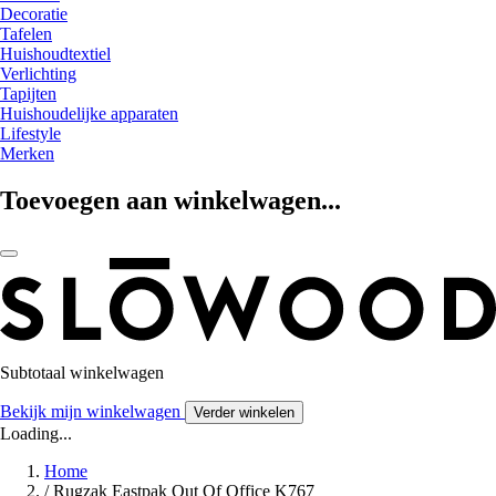
Decoratie
Tafelen
Huishoudtextiel
Verlichting
Tapijten
Huishoudelijke apparaten
Lifestyle
Merken
Toevoegen aan winkelwagen...
Subtotaal winkelwagen
Bekijk mijn winkelwagen
Verder winkelen
Loading...
Home
/
Rugzak Eastpak Out Of Office K767