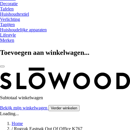
Decoratie
Tafelen
Huishoudtextiel
Verlichting
Tapijten
Huishoudelijke apparaten
Lifestyle
Merken
Toevoegen aan winkelwagen...
Subtotaal winkelwagen
Bekijk mijn winkelwagen
Verder winkelen
Loading...
Home
/
Rugzak Eastpak Out Of Office K767