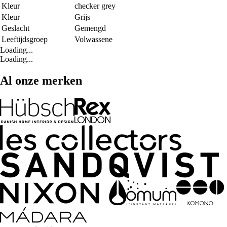
Kleur
checker grey
Kleur
Grijs
Geslacht
Gemengd
Leeftijdsgroep
Volwassene
Loading...
Loading...
Al onze merken