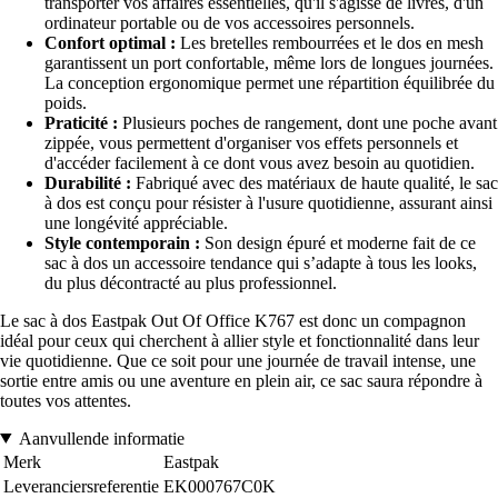
transporter vos affaires essentielles, qu'il s'agisse de livres, d'un
ordinateur portable ou de vos accessoires personnels.
Confort optimal :
Les bretelles rembourrées et le dos en mesh
garantissent un port confortable, même lors de longues journées.
La conception ergonomique permet une répartition équilibrée du
poids.
Praticité :
Plusieurs poches de rangement, dont une poche avant
zippée, vous permettent d'organiser vos effets personnels et
d'accéder facilement à ce dont vous avez besoin au quotidien.
Durabilité :
Fabriqué avec des matériaux de haute qualité, le sac
à dos est conçu pour résister à l'usure quotidienne, assurant ainsi
une longévité appréciable.
Style contemporain :
Son design épuré et moderne fait de ce
sac à dos un accessoire tendance qui s’adapte à tous les looks,
du plus décontracté au plus professionnel.
Le sac à dos Eastpak Out Of Office K767 est donc un compagnon
idéal pour ceux qui cherchent à allier style et fonctionnalité dans leur
vie quotidienne. Que ce soit pour une journée de travail intense, une
sortie entre amis ou une aventure en plein air, ce sac saura répondre à
toutes vos attentes.
Aanvullende informatie
Merk
Eastpak
Leveranciersreferentie
EK000767C0K