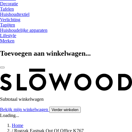
Decoratie
Tafelen
Huishoudtextiel
Verlichting
Tapijten
Huishoudelijke apparaten
Lifestyle
Merken
Toevoegen aan winkelwagen...
Subtotaal winkelwagen
Bekijk mijn winkelwagen
Verder winkelen
Loading...
Home
/
Rugzak Eastpak Out Of Office K767