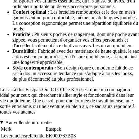
transporter vos affaires essentielles, qu'il s'agisse de livres, d'un
ordinateur portable ou de vos accessoires personnels.
Confort optimal :
Les bretelles rembourrées et le dos en mesh
garantissent un port confortable, même lors de longues journées.
La conception ergonomique permet une répartition équilibrée du
poids.
Praticité :
Plusieurs poches de rangement, dont une poche avant
zippée, vous permettent d'organiser vos effets personnels et
d'accéder facilement à ce dont vous avez besoin au quotidien.
Durabilité :
Fabriqué avec des matériaux de haute qualité, le sac
à dos est conçu pour résister à l'usure quotidienne, assurant ainsi
une longévité appréciable.
Style contemporain :
Son design épuré et moderne fait de ce
sac à dos un accessoire tendance qui s’adapte à tous les looks,
du plus décontracté au plus professionnel.
Le sac à dos Eastpak Out Of Office K767 est donc un compagnon
idéal pour ceux qui cherchent à allier style et fonctionnalité dans leur
vie quotidienne. Que ce soit pour une journée de travail intense, une
sortie entre amis ou une aventure en plein air, ce sac saura répondre à
toutes vos attentes.
Aanvullende informatie
Merk
Eastpak
Leveranciersreferentie
EK000767B0S