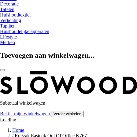
Decoratie
Tafelen
Huishoudtextiel
Verlichting
Tapijten
Huishoudelijke apparaten
Lifestyle
Merken
Toevoegen aan winkelwagen...
Subtotaal winkelwagen
Bekijk mijn winkelwagen
Verder winkelen
Loading...
Home
/
Rugzak Eastpak Out Of Office K767