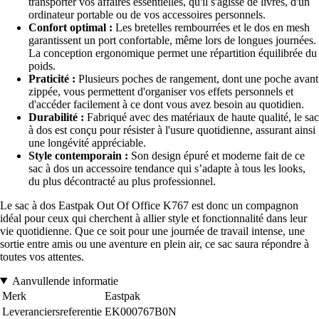
transporter vos affaires essentielles, qu'il s'agisse de livres, d'un
ordinateur portable ou de vos accessoires personnels.
Confort optimal :
Les bretelles rembourrées et le dos en mesh
garantissent un port confortable, même lors de longues journées.
La conception ergonomique permet une répartition équilibrée du
poids.
Praticité :
Plusieurs poches de rangement, dont une poche avant
zippée, vous permettent d'organiser vos effets personnels et
d'accéder facilement à ce dont vous avez besoin au quotidien.
Durabilité :
Fabriqué avec des matériaux de haute qualité, le sac
à dos est conçu pour résister à l'usure quotidienne, assurant ainsi
une longévité appréciable.
Style contemporain :
Son design épuré et moderne fait de ce
sac à dos un accessoire tendance qui s’adapte à tous les looks,
du plus décontracté au plus professionnel.
Le sac à dos Eastpak Out Of Office K767 est donc un compagnon
idéal pour ceux qui cherchent à allier style et fonctionnalité dans leur
vie quotidienne. Que ce soit pour une journée de travail intense, une
sortie entre amis ou une aventure en plein air, ce sac saura répondre à
toutes vos attentes.
Aanvullende informatie
Merk
Eastpak
Leveranciersreferentie
EK000767B0N