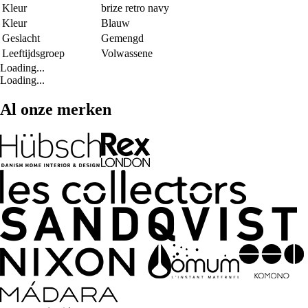
Kleur
brize retro navy
Kleur
Blauw
Geslacht
Gemengd
Leeftijdsgroep
Volwassene
Loading...
Loading...
Al onze merken