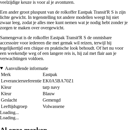
veelzijdige keuze is voor al je avonturen.
Een ander groot pluspunt van de rolkoffer Eastpak Transit'R S is zijn
lichte gewicht. In tegenstelling tot andere modellen weegt hij niet
zwaar leeg, zodat je alles mee kunt nemen wat je nodig hebt zonder je
zorgen te maken over overgewicht.
Samengevat is de rolkoffer Eastpak Transit'R S de onmisbare
accessoire voor iedereen die met gemak wil reizen, terwijl hij
tegelijkertijd een chique en praktische look behoudt. Of het nu voor
een weekendje weg of een langere reis is, hij zal met flair aan je
verwachtingen voldoen.
Aanvullende informatie
Merk
Eastpak
Leveranciersreferentie
EK0A5BA70Z1
Kleur
tarp navy
Kleur
Blauw
Geslacht
Gemengd
Leeftijdsgroep
Volwassene
Loading...
Loading...
Al onze merken