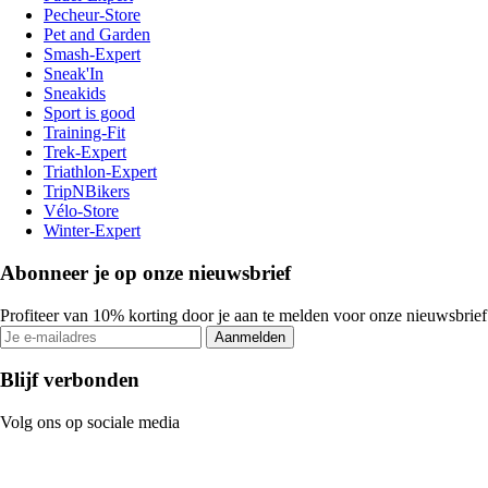
Pecheur-Store
Pet and Garden
Smash-Expert
Sneak'In
Sneakids
Sport is good
Training-Fit
Trek-Expert
Triathlon-Expert
TripNBikers
Vélo-Store
Winter-Expert
Abonneer je op onze nieuwsbrief
Profiteer van 10% korting door je aan te melden voor onze nieuwsbrief
Aanmelden
Blijf verbonden
Volg ons op sociale media