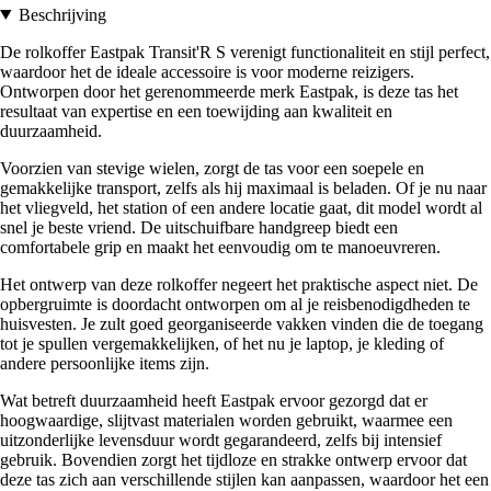
Beschrijving
De rolkoffer Eastpak Transit'R S verenigt functionaliteit en stijl perfect,
waardoor het de ideale accessoire is voor moderne reizigers.
Ontworpen door het gerenommeerde merk Eastpak, is deze tas het
resultaat van expertise en een toewijding aan kwaliteit en
duurzaamheid.
Voorzien van stevige wielen, zorgt de tas voor een soepele en
gemakkelijke transport, zelfs als hij maximaal is beladen. Of je nu naar
het vliegveld, het station of een andere locatie gaat, dit model wordt al
snel je beste vriend. De uitschuifbare handgreep biedt een
comfortabele grip en maakt het eenvoudig om te manoeuvreren.
Het ontwerp van deze rolkoffer negeert het praktische aspect niet. De
opbergruimte is doordacht ontworpen om al je reisbenodigdheden te
huisvesten. Je zult goed georganiseerde vakken vinden die de toegang
tot je spullen vergemakkelijken, of het nu je laptop, je kleding of
andere persoonlijke items zijn.
Wat betreft duurzaamheid heeft Eastpak ervoor gezorgd dat er
hoogwaardige, slijtvast materialen worden gebruikt, waarmee een
uitzonderlijke levensduur wordt gegarandeerd, zelfs bij intensief
gebruik. Bovendien zorgt het tijdloze en strakke ontwerp ervoor dat
deze tas zich aan verschillende stijlen kan aanpassen, waardoor het een