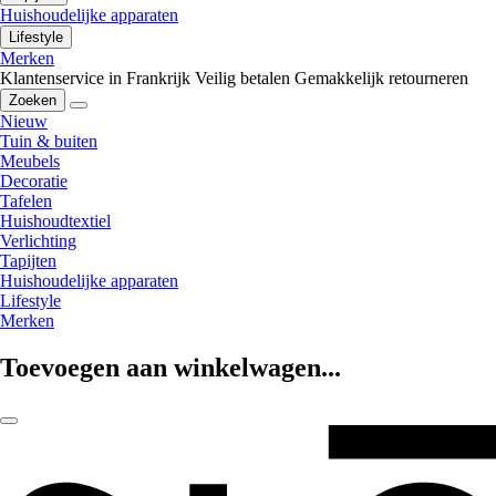
Huishoudelijke apparaten
Lifestyle
Merken
Klantenservice in Frankrijk
Veilig betalen
Gemakkelijk retourneren
Zoeken
Nieuw
Tuin & buiten
Meubels
Decoratie
Tafelen
Huishoudtextiel
Verlichting
Tapijten
Huishoudelijke apparaten
Lifestyle
Merken
Toevoegen aan winkelwagen...