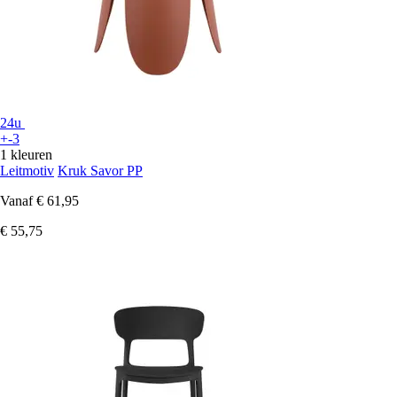
24u
+-3
1 kleuren
Leitmotiv
Kruk Savor PP
Vanaf
€ 61,95
€ 55,75