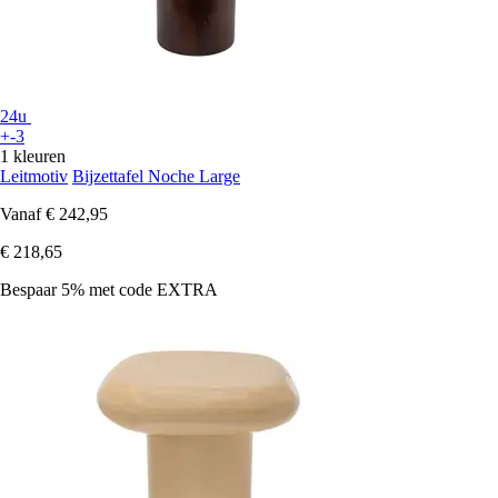
24u
+-3
1 kleuren
Leitmotiv
Bijzettafel Noche Large
Vanaf
€ 242,95
€ 218,65
Bespaar 5%
met code
EXTRA