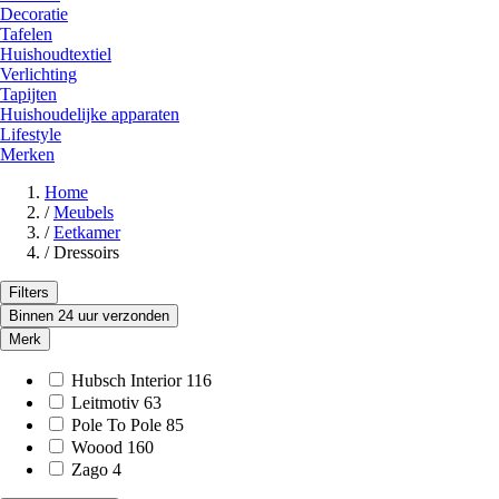
Decoratie
Tafelen
Huishoudtextiel
Verlichting
Tapijten
Huishoudelijke apparaten
Lifestyle
Merken
Home
/
Meubels
/
Eetkamer
/
Dressoirs
Filters
Binnen 24 uur verzonden
Merk
Hubsch Interior
116
Leitmotiv
63
Pole To Pole
85
Woood
160
Zago
4