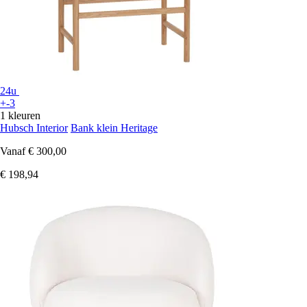
24u
+-3
1 kleuren
Hubsch Interior
Bank klein Heritage
Vanaf
€ 300,00
€ 198,94