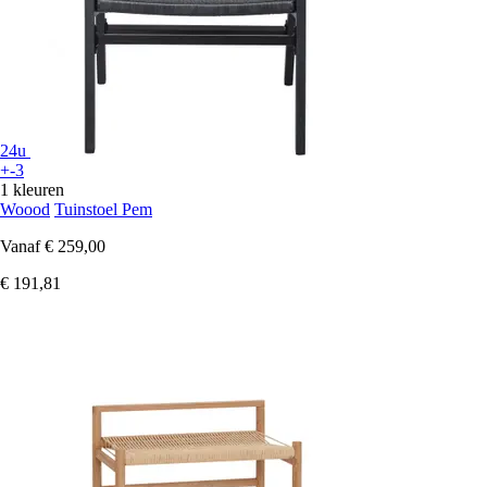
24u
+-3
1 kleuren
Woood
Tuinstoel Pem
Vanaf
€ 259,00
€ 191,81