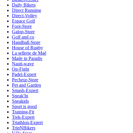
Daily Bikers
Direct Running
Direct-Volley
Espace Golf
Foot-Store
Galop-Store
Golf and co
Handball-Store
House of Rugby
La sellerie de Maé
Made in Paradis
Nauti-wave
On-Fight
Padel-Expert
Pecheur-Store
Pet and Garden
Smash-Expert
Sneak'In
Sneakids
Sport is good
Training-Fit
Trek-Expert
Triathlon-Expert
TripNBikers