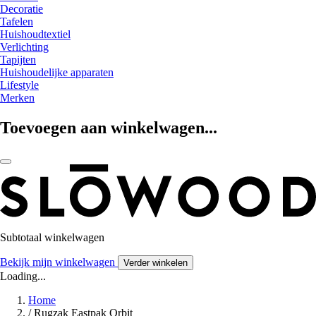
Decoratie
Tafelen
Huishoudtextiel
Verlichting
Tapijten
Huishoudelijke apparaten
Lifestyle
Merken
Toevoegen aan winkelwagen...
Subtotaal winkelwagen
Bekijk mijn winkelwagen
Verder winkelen
Loading...
Home
/
Rugzak Eastpak Orbit