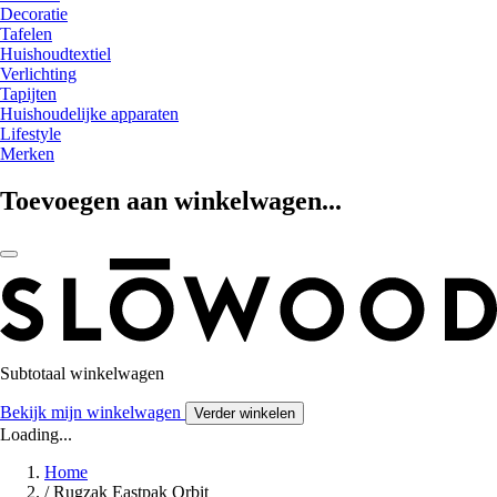
Decoratie
Tafelen
Huishoudtextiel
Verlichting
Tapijten
Huishoudelijke apparaten
Lifestyle
Merken
Toevoegen aan winkelwagen...
Subtotaal winkelwagen
Bekijk mijn winkelwagen
Verder winkelen
Loading...
Home
/
Rugzak Eastpak Orbit