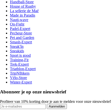
Handball-Store
House of Rugby
La sellerie de Maé
Made in Paradis
Nauti-wave
On-Fight
Padel-Expert
Pecheur-Store
Pet and Garden
Smash-Expert
Sneak'In
Sneakids
Sport is good
Training-Fit
Trek-Expert
Triathlon-Expert
TripNBikers
Vélo-Store
Winter-Expert
Abonneer je op onze nieuwsbrief
Profiteer van 10% korting door je aan te melden voor onze nieuwsbrief
Aanmelden