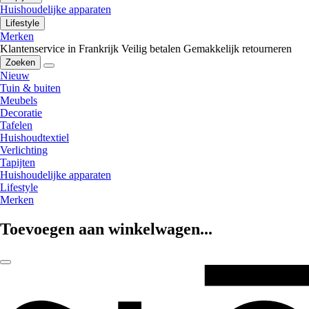
Huishoudelijke apparaten
Lifestyle
Merken
Klantenservice in Frankrijk
Veilig betalen
Gemakkelijk retourneren
Zoeken
Nieuw
Tuin & buiten
Meubels
Decoratie
Tafelen
Huishoudtextiel
Verlichting
Tapijten
Huishoudelijke apparaten
Lifestyle
Merken
Toevoegen aan winkelwagen...