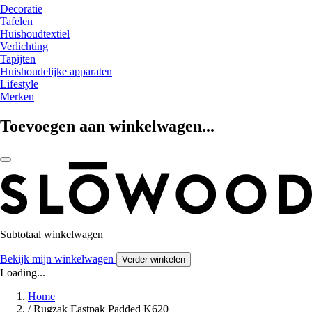
Decoratie
Tafelen
Huishoudtextiel
Verlichting
Tapijten
Huishoudelijke apparaten
Lifestyle
Merken
Toevoegen aan winkelwagen...
Subtotaal winkelwagen
Bekijk mijn winkelwagen
Verder winkelen
Loading...
Home
/
Rugzak Eastpak Padded K620