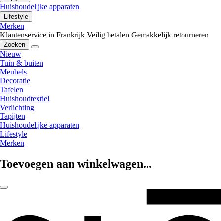
Huishoudelijke apparaten
Lifestyle
Merken
Klantenservice in Frankrijk
Veilig betalen
Gemakkelijk retourneren
Zoeken
Nieuw
Tuin & buiten
Meubels
Decoratie
Tafelen
Huishoudtextiel
Verlichting
Tapijten
Huishoudelijke apparaten
Lifestyle
Merken
Toevoegen aan winkelwagen...