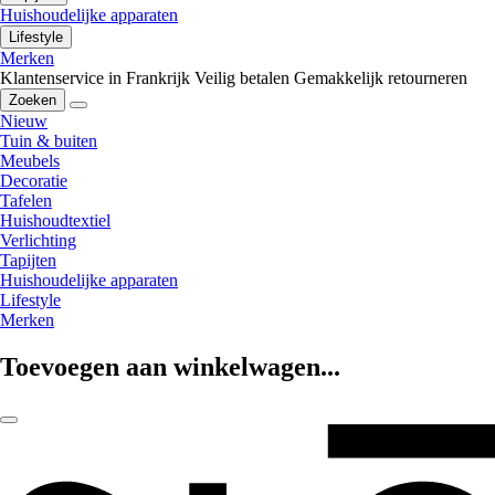
Huishoudelijke apparaten
Lifestyle
Merken
Klantenservice in Frankrijk
Veilig betalen
Gemakkelijk retourneren
Zoeken
Nieuw
Tuin & buiten
Meubels
Decoratie
Tafelen
Huishoudtextiel
Verlichting
Tapijten
Huishoudelijke apparaten
Lifestyle
Merken
Toevoegen aan winkelwagen...