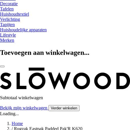
Decoratie
Tafelen
Huishoudtextiel
Verlichting
Tapijten
Huishoudelijke apparaten
Lifestyle
Merken
Toevoegen aan winkelwagen...
Subtotaal winkelwagen
Bekijk mijn winkelwagen
Verder winkelen
Loading...
Home
/
Rugzak Eastpak Padded Pak'R K620