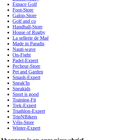
Espace Golf
Foot-Store
Galop-Store
Golf and co
Handball-Store
House of Rugby
La sellerie de Maé
Made in Paradis
Nauti-wave
On-Fight
Padel-Expert
Pecheur-Store
Pet and Garden
Smash-Expert
Sneak'In
Sneakids
Sport is good
Training-Fit
Trek-Expert
Triathlon-Expert
TripNBikers
Vélo-Store
Winter-Expert