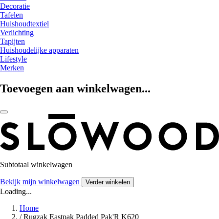
Decoratie
Tafelen
Huishoudtextiel
Verlichting
Tapijten
Huishoudelijke apparaten
Lifestyle
Merken
Toevoegen aan winkelwagen...
Subtotaal winkelwagen
Bekijk mijn winkelwagen
Verder winkelen
Loading...
Home
/
Rugzak Eastpak Padded Pak'R K620