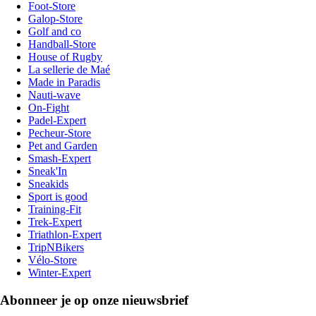
Foot-Store
Galop-Store
Golf and co
Handball-Store
House of Rugby
La sellerie de Maé
Made in Paradis
Nauti-wave
On-Fight
Padel-Expert
Pecheur-Store
Pet and Garden
Smash-Expert
Sneak'In
Sneakids
Sport is good
Training-Fit
Trek-Expert
Triathlon-Expert
TripNBikers
Vélo-Store
Winter-Expert
Abonneer je op onze nieuwsbrief