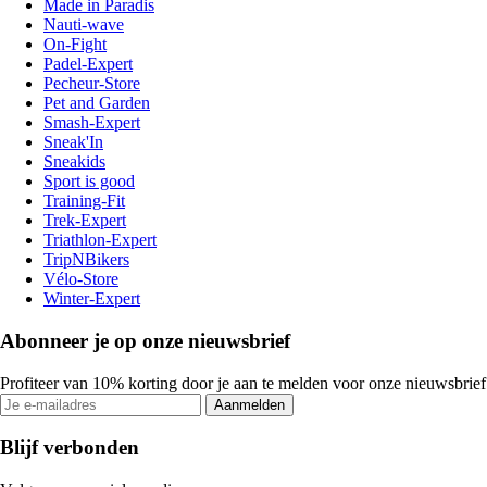
Made in Paradis
Nauti-wave
On-Fight
Padel-Expert
Pecheur-Store
Pet and Garden
Smash-Expert
Sneak'In
Sneakids
Sport is good
Training-Fit
Trek-Expert
Triathlon-Expert
TripNBikers
Vélo-Store
Winter-Expert
Abonneer je op onze nieuwsbrief
Profiteer van 10% korting door je aan te melden voor onze nieuwsbrief
Aanmelden
Blijf verbonden