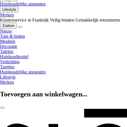
Huishoudelijke apparaten
Lifestyle
Merken
Klantenservice in Frankrijk
Veilig betalen
Gemakkelijk retourneren
Zoeken
Nieuw
Tuin & buiten
Meubels
Decoratie
Tafelen
Huishoudtextiel
Verlichting
Tapijten
Huishoudelijke apparaten
Lifestyle
Merken
Toevoegen aan winkelwagen...