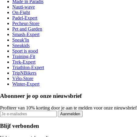
Made in Paradis
Nauti-wave
On-Fight
Padel-Expert
Pecheur-Store
Pet and Garden
Smash-Expert
Sneak'In
Sneakids
Sport is good
Training-Fit
Trek-Expert
Triathlon-Expert
TripNBikers
Vélo-Store
Winter-Expert
Abonneer je op onze nieuwsbrief
Profiteer van 10% korting door je aan te melden voor onze nieuwsbrief
Aanmelden
Blijf verbonden