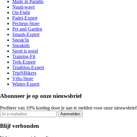
Made in Paradis
Nauti-wave
On-Fight
Padel-Expert
Pecheur-Store
Pet and Garden
Smash-Expert
Sneak'In
Sneakids
Sport is good
Training-Fit
Trek-Expert
Triathlon-Expert
TripNBikers
Vélo-Store
Winter-Expert
Abonneer je op onze nieuwsbrief
Profiteer van 10% korting door je aan te melden voor onze nieuwsbrief
Aanmelden
Blijf verbonden