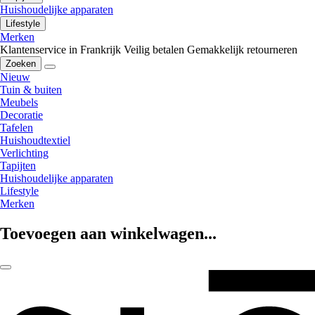
Huishoudelijke apparaten
Lifestyle
Merken
Klantenservice in Frankrijk
Veilig betalen
Gemakkelijk retourneren
Zoeken
Nieuw
Tuin & buiten
Meubels
Decoratie
Tafelen
Huishoudtextiel
Verlichting
Tapijten
Huishoudelijke apparaten
Lifestyle
Merken
Toevoegen aan winkelwagen...