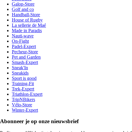
Galop-Store
Golf and co
Handball-Store
House of Rugby
La sellerie de Maé
Made in Paradis
Nauti-wave
On-Fight
Padel-Expert
Pecheur-Store
Pet and Garden
Smash-Expert
Sneak'In
Sneakids
Sport is good
Training-Fit
Trek-Expert
Triathlon-Expert
TripNBikers
Vélo-Store
Winter-Expert
Abonneer je op onze nieuwsbrief