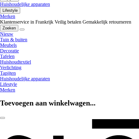
Huishoudelijke apparaten
Lifestyle
Merken
Klantenservice in Frankrijk
Veilig betalen
Gemakkelijk retourneren
Zoeken
Nieuw
Tuin & buiten
Meubels
Decoratie
Tafelen
Huishoudtextiel
Verlichting
Tapijten
Huishoudelijke apparaten
Lifestyle
Merken
Toevoegen aan winkelwagen...