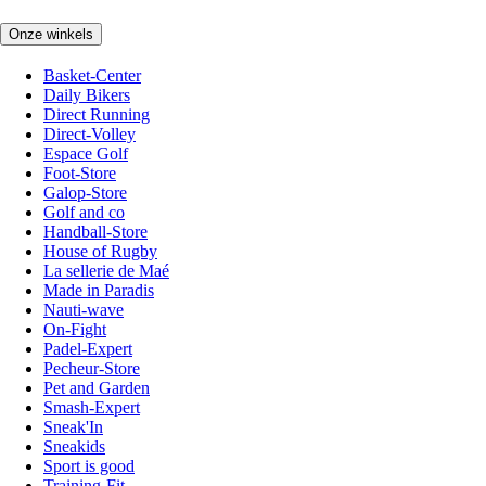
Onze winkels
Basket-Center
Daily Bikers
Direct Running
Direct-Volley
Espace Golf
Foot-Store
Galop-Store
Golf and co
Handball-Store
House of Rugby
La sellerie de Maé
Made in Paradis
Nauti-wave
On-Fight
Padel-Expert
Pecheur-Store
Pet and Garden
Smash-Expert
Sneak'In
Sneakids
Sport is good
Training-Fit