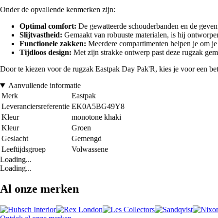
Onder de opvallende kenmerken zijn:
Optimal comfort:
De gewatteerde schouderbanden en de geventi
Slijtvastheid:
Gemaakt van robuuste materialen, is hij ontworpen 
Functionele zakken:
Meerdere compartimenten helpen je om je 
Tijdloos design:
Met zijn strakke ontwerp past deze rugzak gemakke
Door te kiezen voor de rugzak Eastpak Day Pak'R, kies je voor een betro
Aanvullende informatie
Merk
Eastpak
Leveranciersreferentie
EK0A5BG49Y8
Kleur
monotone khaki
Kleur
Groen
Geslacht
Gemengd
Leeftijdsgroep
Volwassene
Loading...
Loading...
Al onze merken