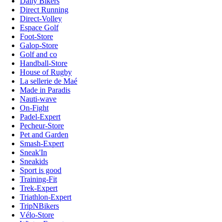
Daily Bikers
Direct Running
Direct-Volley
Espace Golf
Foot-Store
Galop-Store
Golf and co
Handball-Store
House of Rugby
La sellerie de Maé
Made in Paradis
Nauti-wave
On-Fight
Padel-Expert
Pecheur-Store
Pet and Garden
Smash-Expert
Sneak'In
Sneakids
Sport is good
Training-Fit
Trek-Expert
Triathlon-Expert
TripNBikers
Vélo-Store