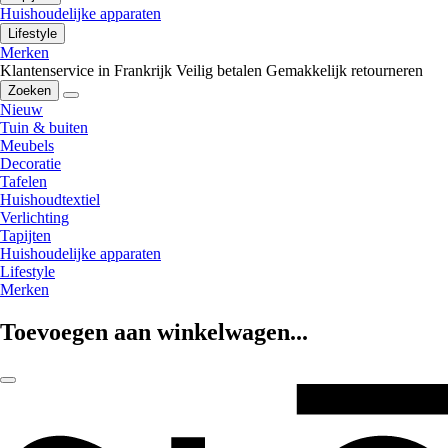
Huishoudelijke apparaten
Lifestyle
Merken
Klantenservice in Frankrijk
Veilig betalen
Gemakkelijk retourneren
Zoeken
Nieuw
Tuin & buiten
Meubels
Decoratie
Tafelen
Huishoudtextiel
Verlichting
Tapijten
Huishoudelijke apparaten
Lifestyle
Merken
Toevoegen aan winkelwagen...