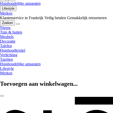
Huishoudelijke apparaten
Lifestyle
Merken
Klantenservice in Frankrijk
Veilig betalen
Gemakkelijk retourneren
Zoeken
Nieuw
Tuin & buiten
Meubels
Decoratie
Tafelen
Huishoudtextiel
Verlichting
Tapijten
Huishoudelijke apparaten
Lifestyle
Merken
Toevoegen aan winkelwagen...