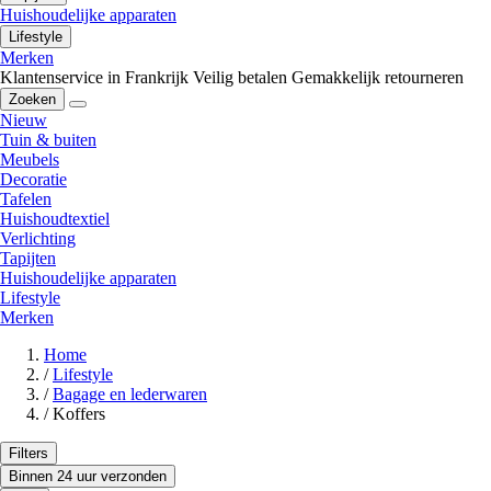
Huishoudelijke apparaten
Lifestyle
Merken
Klantenservice in Frankrijk
Veilig betalen
Gemakkelijk retourneren
Zoeken
Nieuw
Tuin & buiten
Meubels
Decoratie
Tafelen
Huishoudtextiel
Verlichting
Tapijten
Huishoudelijke apparaten
Lifestyle
Merken
Home
/
Lifestyle
/
Bagage en lederwaren
/
Koffers
Filters
Binnen 24 uur verzonden